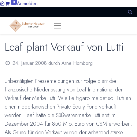
0
Anmelden
Leaf plant Verkauf von Lutti
24. Januar 2008
durch
Arne Homborg
Unbestätigten Pressemeldungen zur Folge plant die
französische Niederlassung von Leaf International den
Verkauf der Marke Lutti. Wie Le Figaro meldet soll Lutti an
einen niederländischen Private Equity Fond verkauft
werden. Leaf hatte die Süßwarenmarke Lutti erst im
Dezember 2004 für 850 Mio. Euro von CSM erworben.
Als Grund für den Verkauf wurde der anhaltend starke