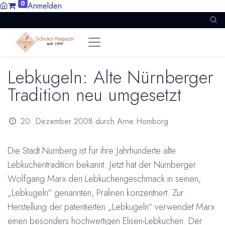
0
Anmelden
Lebkugeln: Alte Nürnberger
Tradition neu umgesetzt
20. Dezember 2008
durch
Arne Homborg
Die Stadt Nürnberg ist für ihre Jahrhunderte alte
Lebkuchentradition bekannt. Jetzt hat der Nürnberger
Wolfgang Marx den Lebkuchengeschmack in seinen,
„Lebkugeln“ genannten, Pralinen konzentriert. Zur
Herstellung der patentierten „Lebkugeln“ verwendet Marx
einen besonders hochwertigen Elisen-Lebkuchen. Der