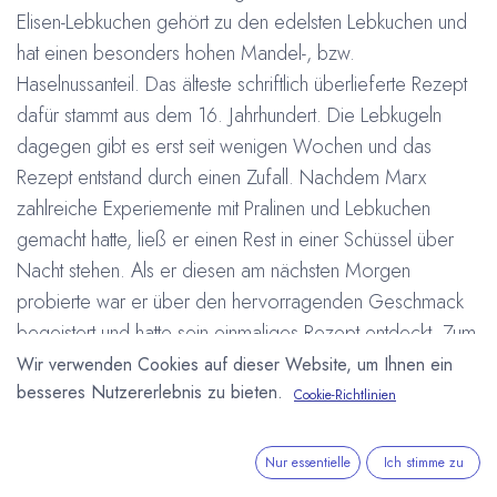
Elisen-Lebkuchen gehört zu den edelsten Lebkuchen und
hat einen besonders hohen Mandel-, bzw.
Haselnussanteil. Das älteste schriftlich überlieferte Rezept
dafür stammt aus dem 16. Jahrhundert. Die Lebkugeln
dagegen gibt es erst seit wenigen Wochen und das
Rezept entstand durch einen Zufall. Nachdem Marx
zahlreiche Experiemente mit Pralinen und Lebkuchen
gemacht hatte, ließ er einen Rest in einer Schüssel über
Nacht stehen. Als er diesen am nächsten Morgen
probierte war er über den hervorragenden Geschmack
begeistert und hatte sein einmaliges Rezept entdeckt. Zum
Rezept, das sich Marx inzwischen hat schützen lassen,
Wir verwenden Cookies auf dieser Website, um Ihnen ein
besseres Nutzererlebnis zu bieten.
gehört neben dem Elisen-Lebkuchen unter anderem
Cookie-Richtlinien
Vollmilchschokolade. Die von Hand zu Kugeln geformte
Füllung wird dann mit einer dunklen 70%igen Schokolade
Nur essentielle
Ich stimme zu
überzogen. Bislang sind die Lebkugeln, die nur wenige