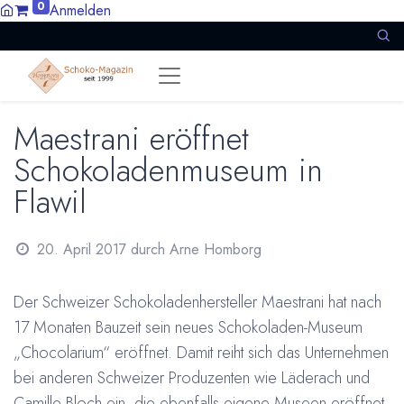
0
Anmelden
Maestrani eröffnet
Schokoladenmuseum in
Flawil
20. April 2017
durch
Arne Homborg
Der Schweizer Schokoladenhersteller Maestrani hat nach
17 Monaten Bauzeit sein neues Schokoladen-Museum
„Chocolarium“ eröffnet. Damit reiht sich das Unternehmen
bei anderen Schweizer Produzenten wie Läderach und
Camille Bloch ein, die ebenfalls eigene Museen eröffnet