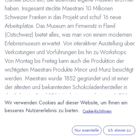
haben. Insgesamt steckte Maestrani 10 Millionen
Schweizer Franken in das Projekt und schuf 16 neue
Arbeitsplätze. Das Museum am Firmensitz in Flawil
(Ostschweiz) bietet alles, was man von einem modernen
Erlebnismuseum erwartet. Von interaktiver Ausstellung über
Verkostungen und Vorführungen bis hin zu Workshops.
Von Montag bis Freitag kann auch die Produktion der
wichtigsten Maestrani Produkte Minor und Munz besichtigt
werden. Maestrani wurde 1852 gegründet und ist einer
der ältesten und bekanntesten Schokoladenhersteller in
der Schweiz. Rund 150 Mitarbeiter produzieren 3.500
Wir verwenden Cookies auf dieser Website, um Ihnen ein
Tonnen Schokoladenwaren pro Jahr, neben den Schoko-
besseres Nutzererlebnis zu bieten.
Cookie-Richtlinien
Riegel Minor und Munz und den Tafelschokoladen der
Marke Maestrani, produziert man in Flawil auch Private
Label Produkte für internationale Kunden.
Nur essentielle
Ich stimme zu
Weitere Informationen unter:
http://www.chocolarium.ch