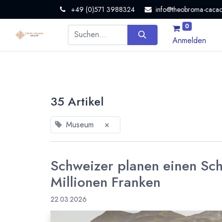
+49 (0)571 3988324
info@theobroma-cacao
0
Anmelden
35 Artikel
Museum
×
Schweizer planen einen Sc
Millionen Franken
22.03.2026