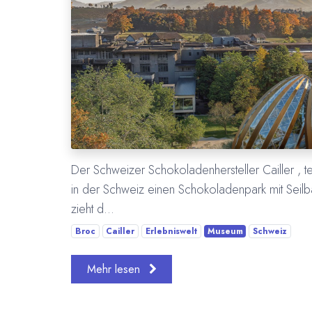
Der Schweizer Schokoladenhersteller Cailler , te
in der Schweiz einen Schokoladenpark mit Seil
zieht d...
Broc
Cailler
Erlebniswelt
Museum
Schweiz
Mehr lesen