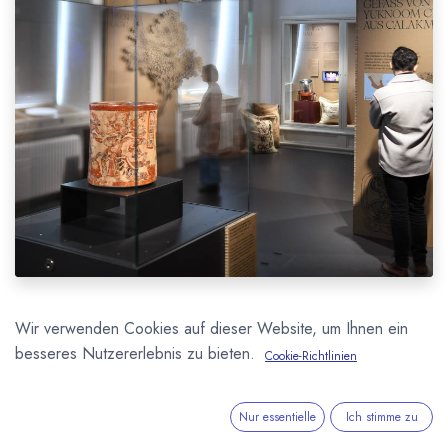
Am 8. September 2024 finden von 10 bis 17 Uhr im
Wir verwenden Cookies auf dieser Website, um Ihnen ein
Kulturmuseum St. Gallen das erste internationale Bean to
besseres Nutzererlebnis zu bieten.
Cookie-Richtlinien
Bar Schokoladenfestival der Schweiz statt. Das
Kulturmuseum widmet der Schokolade eine
Nur essentielle
Ich stimme zu
Sonderausstellung die bis zum 20. Oktober zu sehen ist.