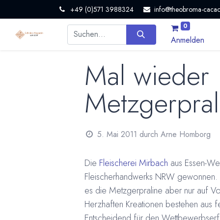
+49 (0)571 3988324
info@theobroma-cacao
0
Anmelden
Mal wieder 
Metzgerpral
5. Mai 2011
durch
Arne Homborg
Die
Fleischerei Mirbach
aus Essen-Werd
Fleischerhandwerks NRW gewonnen. W
es die Metzgerpraline aber nur auf Vor
Herzhaften Kreationen bestehen aus f
Entscheidend für den Wettbewerbserfo