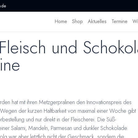
.de
Home
Shop
Aktuelles
Termine
Wi
Fleisch und Schokol
ine
en hat mit ihren Metzgerpralinen den Innovationspreis des
egen der kurzen Haltbarkeit von maximal einer Woche gibt
bestellung und nur direkt in der Fleischerei. Die Süß-
einer Salami, Mandeln, Parmesan und dunkler Schokolade.
lg war aber letztlich nicht der Geschmack, sondern die