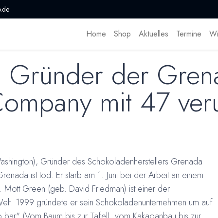
.de
Home
Shop
Aktuelles
Termine
Wi
, Gründer der Gren
ompany mit 47 veru
shington), Gründer des Schokoladenherstellers Grenada
renada ist tod. Er starb am 1. Juni bei der Arbeit an einem
 Mott Green (geb. David Friedman) ist einer der
Welt. 1999 gründete er sein Schokoladenunternehmen um auf
 bar" (Vom Baum bis zur Tafel), vom Kakaoanbau bis zur