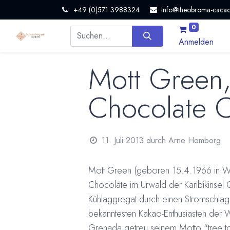
+49 (0)571 3988324
info@theobroma-cacao
0
Anmelden
Mott Green
Chocolate C
11. Juli 2013
durch
Arne Homborg
Mott Green (geboren 15.4.1966 in Wa
Chocolate im Urwald der Karibikinsel G
Kühlaggregat durch einen Stromschlag.
bekanntesten Kakao-Enthusiasten der 
Grenada getreu seinem Motto "tree to