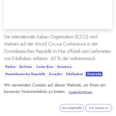
Die Internationale Kakao Organisation (ICCO) wird
Vietnam auf der World Cocoa Conference in der
Dominikanischen Republik im Mai offiziell zum Lieferanten
von Edelkakao erklären. 40 % der vietnamesisch...
Belize
Bolivien
Costa Rica
Dominica
Dominikanische Republik
Ecuador
Edelkakao
Grenada
Guatemala
Honduras
Indonesien
Wir verwenden Cookies auf dieser Website, um Ihnen ein
International Cocoa Organization (ICCO)
Jamaica
besseres Nutzererlebnis zu bieten.
Cookie-Richtlinien
Kakaoanbau
Kolumbien
Madagaskar
Mexico
Nicaragua
Panama
Papua Neu Guinea
Peru
Saint Lucia
Nur essentielle
Ich stimme zu
Sao Thome und Principe
Trinidad und Tobago
Venezuela