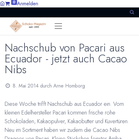
0
Anmelden
Nachschub von Pacari aus
Ecuador - jetzt auch Cacao
Nibs
8. Mai 2014
durch
Arne Homborg
Diese Woche trifft Nachschub aus Ecuador ein. Vom
kleinen Edelhersteller Pacari kommen frische rohe
Schokoladen, Kakaopulver, Kakaobutter und Kuvertüren.
Neu im Sortiment haben wir zudem die Cacao Nibs
Dragees von Pacari. Kleine Stückchen feinster Arriba