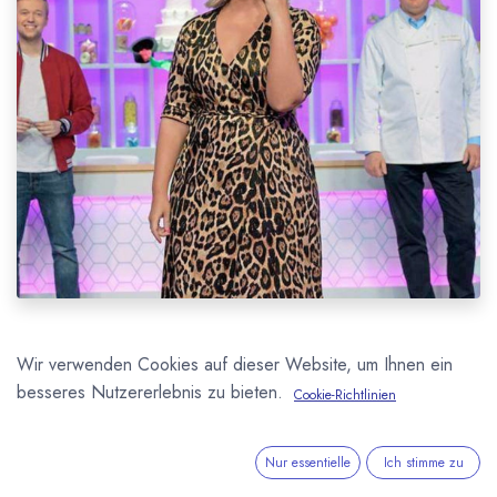
Der Streaming-Dienst Netflix zeigt ab dem 17. Januar die
Wir verwenden Cookies auf dieser Website, um Ihnen ein
Back-Show „Wer kann, der kann!“. Die Show ist die
besseres Nutzererlebnis zu bieten.
Cookie-Richtlinien
deutsche Variante der erfolgreichen US-Sendung „Nailed
it!“. In der Show treten jeweils drei Hobbykonditoren
Nur essentielle
Ich stimme zu
gegeneinander an und versuchen die Jury mit