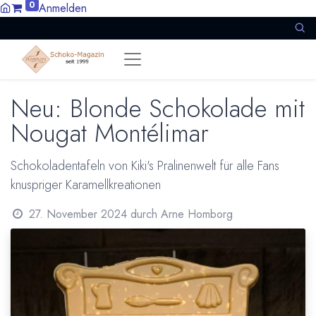
0
Anmelden
Neu: Blonde Schokolade mit
Nougat Montélimar
Schokoladentafeln von Kiki's Pralinenwelt für alle Fans
knuspriger Karamellkreationen
27. November 2024
durch
Arne Homborg