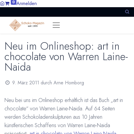
0
Anmelden
Neu im Onlineshop: art in
chocolate von Warren Laine-
Naida
9. März 2011
durch
Arne Homborg
Neu bei uns im
Onlineshop erhältlich ist das Buch „art in
chocolate“ von Warren Laine-Naida. Auf 64 Seiten
werden Schokoladenskulpturen aus 10 Jahren
künstlerischen Schaffens von Warren Laine-Naida
präsentiert:
art in chocolate von Warren Laine-Naida