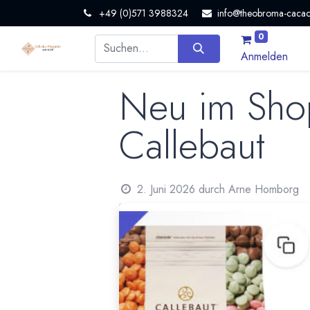
+49 (0)571 3988324
info@theobroma-cacao
0
Anmelden
Neu im Shop
Callebaut
2. Juni 2026
durch
Arne Homborg