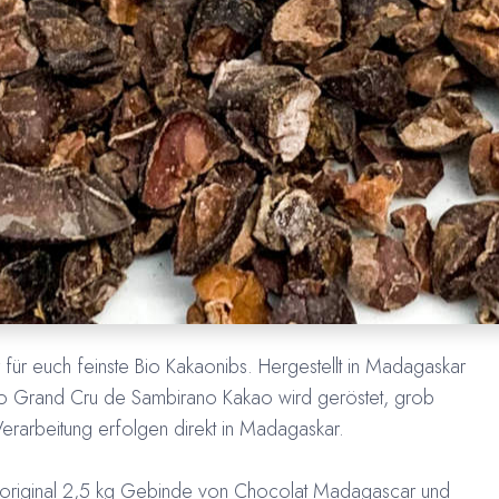
für euch feinste Bio Kakaonibs. Hergestellt in Madagaskar
io Grand Cru de Sambirano Kakao wird geröstet, grob
rarbeitung erfolgen direkt in Madagaskar.
m original 2,5 kg Gebinde von Chocolat Madagascar und