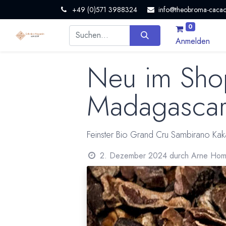
+49 (0)571 3988324
info@theobroma-cacao
0
Anmelden
Neu im Shop
Madagasca
Feinster Bio Grand Cru Sambirano Ka
2. Dezember 2024
durch
Arne Hom