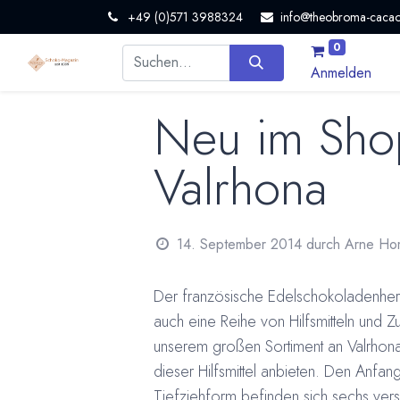
+49 (0)571 3988324
info@theobroma-cacao
0
Anmelden
Neu im Shop
Valrhona
14. September 2014
durch
Arne Ho
Der französische Edelschokoladenhers
auch eine Reihe von Hilfsmitteln und 
unserem großen Sortiment an Valrhona 
dieser Hilfsmittel anbieten. Den Anfan
Tiefziehform befinden sich sechs vers