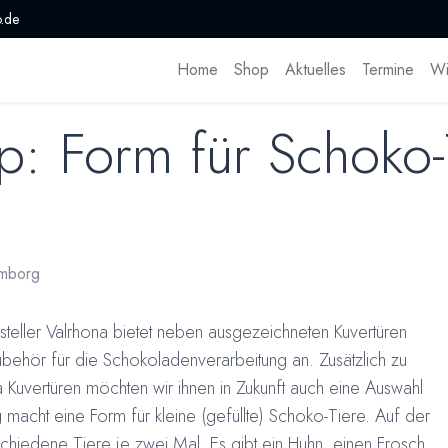
.de
Home
Shop
Aktuelles
Termine
Wi
: Form für Schoko-
mborg
teller Valrhona bietet neben ausgezeichneten Kuvertüren
Zubehör für die Schokoladenverarbeitung an. Zusätzlich zu
Kuvertüren möchten wir ihnen in Zukunft auch eine Auswahl
g macht eine Form für kleine (gefüllte) Schoko-Tiere. Auf der
chiedene Tiere je zwei Mal. Es gibt ein Huhn, einen Frosch,