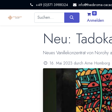
+49 (0)571 3988324
info@theobroma-cacao
0
Anmelden
Neu: Tadoka
Neues Vanillekonzentrat von Norohy au
16. Mai 2023
durch
Arne Homborg