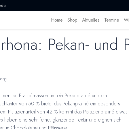
.de
Home
Shop
Aktuelles
Termine
Wi
rhona: Pekan- und P
org
rtiment an Pralinémassen um ein Pekanpraliné und ein
Fruchtanteil von 50 % bietet das Pekanpraliné ein besonders
nem Pistazienanteil von 42 % kommt das Pistazienpraliné etwas
és haben eine sehr feine, glänzende Textur und eignen sich
n in Chocolaterie und Pâtisserie.