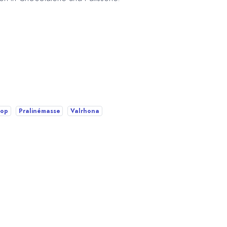
hop
Pralinémasse
Valrhona