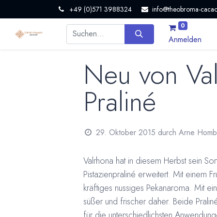
+49 (0)571 3988324
info@theobroma-cacao
0
Anmelden
Neu von Val
Praliné
29. Oktober 2015
durch
Arne Homb
Valrhona hat in diesem Herbst sein So
Pistazienpraliné erweitert. Mit einem 
kräftiges nussiges Pekanaroma. Mit ei
süßer und frischer daher. Beide Pralin
für die unterschiedlichsten Anwendunge