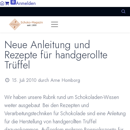
0
Anmelden
Neue Anleitung und
Rezepte für handgerollte
Trüffel
15. Juli 2010
durch
Arne Homborg
Wir haben unsere Rubrik rund um
Schokoladen-Wissen
weiter ausgebaut. Bei den Rezepten und
Verarbeitungstechniken für Schokolade sind eine Anleitung
für die Herstellung von handgerollten Trüffel
dazugekommen. Außerdem mehrere Beispielrezepte für