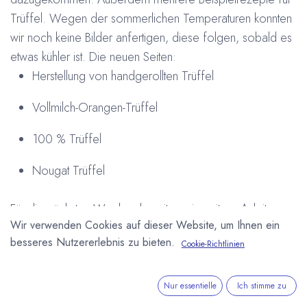
Trüffel. Wegen der sommerlichen Temperaturen konnten
wir noch keine Bilder anfertigen, diese folgen, sobald es
etwas kühler ist. Die neuen Seiten:
Herstellung von handgerollten Trüffel
Vollmilch-Orangen-Trüffel
100 % Trüffel
Nougat Trüffel
Für die nächsten Wochen bereiten wir weitere Anleitungen
Wir verwenden Cookies auf dieser Website, um Ihnen ein
und Rezepte vor, damit Sie sich schon heute auf die
besseres Nutzererlebnis zu bieten.
Cookie-Richtlinien
nächste Schokoladensaison vorbereiten können.
#
Rezept
Trüffel
Arne Homborg
15. Juli 2010
Nur essentielle
Ich stimme zu