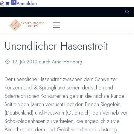
0
Anmelden
Unendlicher Hasenstreit
19. Juli 2010
durch
Arne Homborg
Der unendliche Hasenstreit zwischen dem Schweizer
Konzern Lindt & Sprüngli und seinen deutschen und
österreichischen Konkurrenten geht in die nächste Runde.
Seit einigen Jahren versucht Lindt den Firmen Riegelein
(Deutschland) und Hauswirth (Österreich) den Vertrieb von
Schokoladenhasen zu verbieten, die angeblich zu viel
Ähnlichkeit mit dem Lindt-Goldhasen haben. Unstreitig