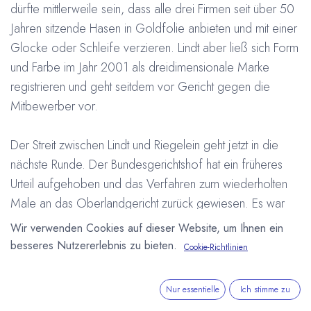
dürfte mittlerweile sein, dass alle drei Firmen seit über 50
Jahren sitzende Hasen in Goldfolie anbieten und mit einer
Glocke oder Schleife verzieren. Lindt aber ließ sich Form
und Farbe im Jahr 2001 als dreidimensionale Marke
registrieren und geht seitdem vor Gericht gegen die
Mitbewerber vor.
Der Streit zwischen Lindt und Riegelein geht jetzt in die
nächste Runde. Der Bundesgerichtshof hat ein früheres
Urteil aufgehoben und das Verfahren zum wiederholten
Male an das Oberlandgericht zurück gewiesen. Es war
dem Gericht nicht möglich die „Ähnlichkeit“ der Hasen zu
Wir verwenden Cookies auf dieser Website, um Ihnen ein
beurteilen. Denn im Urteil des Oberlandesgerichtes ging
besseres Nutzererlebnis zu bieten.
Cookie-Richtlinien
es um die genaue Farbgebung der Hasen. Diese aber
konnte der Bundesgerichtshof nicht mehr vergleichen,
Nur essentielle
Ich stimme zu
denn der Hase von Riegelein war aus den Akten