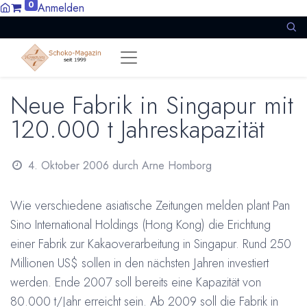
0
Anmelden
Neue Fabrik in Singapur mit
120.000 t Jahreskapazität
4. Oktober 2006
durch
Arne Homborg
Wie verschiedene asiatische Zeitungen melden plant Pan
Sino International Holdings (Hong Kong) die Erichtung
einer Fabrik zur Kakaoverarbeitung in Singapur. Rund 250
Millionen US$ sollen in den nächsten Jahren investiert
werden. Ende 2007 soll bereits eine Kapazität von
80.000 t/Jahr erreicht sein. Ab 2009 soll die Fabrik in