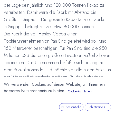
der Lage sein jährlich rund 120.000 Tonnen Kakao zu
verarbeiten. Damit wäre die Fabrik mit Abstand die
Größte in Singapur. Die gesamte Kapazität aller Fabriken
in Singapur beträgt zur Zeit etwa 80.000 Tonnen.
Die Fabrik die von Hesley Cocoa einem
Tochterunternehmen von Pan Sino geleitet wird soll rund
150 Mitarbeiter beschäftigen. Für Pan Sino sind die 250
Millionen US$ die erste größere Investition außerhalb von
Indonesien. Das Unternehmen befaßte sich bislang mit
dem Rohkakaohandel und möchte vor allem den Anteil an
der Wertschöpfungskette erhöhen. Zu den bisherigen
Margen von 20 bis 25 % sollen in der Produktion 30 bis
Wir verwenden Cookies auf dieser Website, um Ihnen ein
besseres Nutzererlebnis zu bieten.
35 % Marge hinzukommen. Langfristig käme auch der
Cookie-Richtlinien
Einstieg in den Schokoladenmarkt in betracht, so Rudi
Zulfian von Hesley Cocoa. Laud Zulfian steigt der
Nur essentielle
Ich stimme zu
Schokoladenkonsum im Asien-Pazifik-Raum zur Zeit um