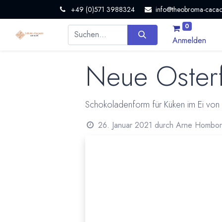
+49 (0)571 3988324
info@theobroma-cacao
0
Anmelden
Neue Oster
Schokoladenform für Küken im Ei von
26. Januar 2021
durch
Arne Hombo