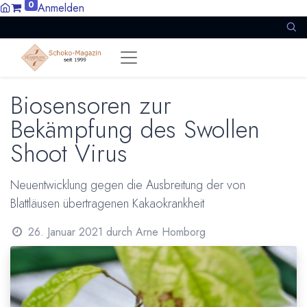
0
Anmelden
Biosensoren zur
Bekämpfung des Swollen
Shoot Virus
Neuentwicklung gegen die Ausbreitung der von
Blattläusen übertragenen Kakaokrankheit
26. Januar 2021
durch
Arne Homborg