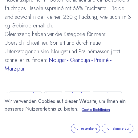
fruchtiges Haselnusspraliné mit 66% Fruchtanteil. Beide
sind sowohl in der kleinen 250 g Packung, wie auch im 3
kg Gebinde erhältlich.
Gleichzeitig haben wir die Kategorie für mehr
Übersichtlichkeit neu Sortiert und durch neue
Unterkategorien sind Nougat und Pralinémassen jetzt
schneller zu finden:
Nougat - Gianduja - Praliné -
Marzipan
#
Neues Produkt
Nougat
Onlineshop
Pralinémasse
Wir verwenden Cookies auf dieser Website, um Ihnen ein
Valrhona
Arne Homborg
23. Februar 2015
besseres Nutzererlebnis zu bieten.
Cookie-Richtlinien
Nur essentielle
Ich stimme zu
DIESEN BEITRAG TEILEN