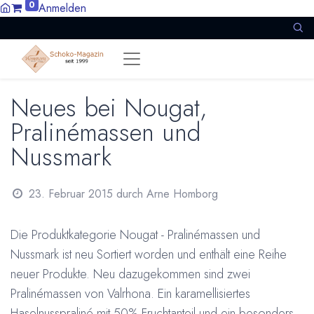
0
Anmelden
Neues bei Nougat,
Pralinémassen und
Nussmark
23. Februar 2015
durch
Arne Homborg
Die Produktkategorie Nougat - Pralinémassen und
Nussmark ist neu Sortiert worden und enthält eine Reihe
neuer Produkte. Neu dazugekommen sind zwei
Pralinémassen von Valrhona. Ein karamellisiertes
Haselnusspraliné mit 50% Fruchtanteil und ein besonders