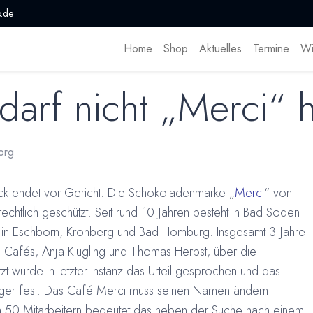
.de
Home
Shop
Aktuelles
Termine
Wi
 darf nicht „Merci“ 
org
rck endet vor Gericht. Die Schokoladenmarke „
Merci
“ von
rechtlich geschützt. Seit rund 10 Jahren besteht in Bad Soden
en in Eschborn, Kronberg und Bad Homburg. Insgesamt 3 Jahre
des Cafés, Anja Klügling und Thomas Herbst, über die
wurde in letzter Instanz das Urteil gesprochen und das
Sieger fest. Das Café Merci muss seinen Namen ändern.
twa 50 Mitarbeitern bedeutet das neben der Suche nach einem