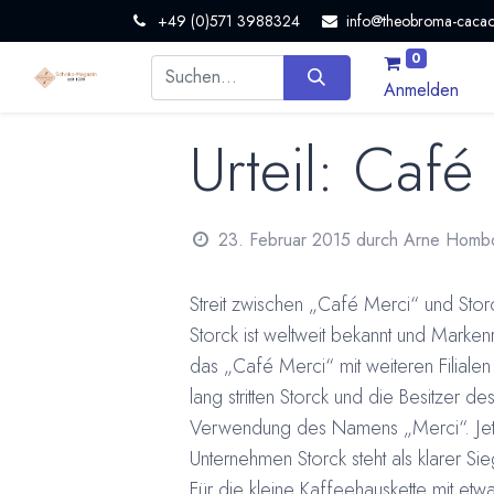
+49 (0)571 3988324
info@theobroma-cacao
0
Anmelden
Urteil: Café
23. Februar 2015
durch
Arne Homb
Streit zwischen „Café Merci“ und Sto
Storck ist weltweit bekannt und Marken
das „Café Merci“ mit weiteren Filial
lang stritten Storck und die Besitzer 
Verwendung des Namens „Merci“. Jetzt 
Unternehmen Storck steht als klarer 
Für die kleine Kaffeehauskette mit e