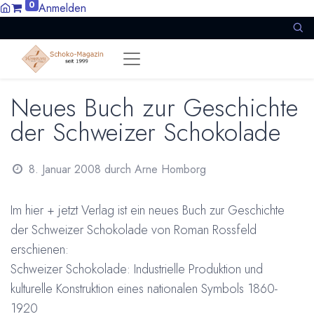
0
Anmelden
Neues Buch zur Geschichte
der Schweizer Schokolade
8. Januar 2008
durch
Arne Homborg
Im hier + jetzt Verlag ist ein neues Buch zur Geschichte
der Schweizer Schokolade von Roman Rossfeld
erschienen:
Schweizer Schokolade: Industrielle Produktion und
kulturelle Konstruktion eines nationalen Symbols 1860-
1920