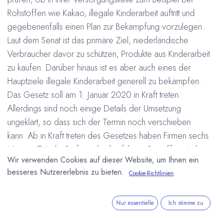
Rohstoffen wie Kakao, illegale Kinderarbeit auftritt und
gegebenenfalls einen Plan zur Bekämpfung vorzulegen.
Laut dem Senat ist das primäre Ziel, niederländische
Verbraucher davor zu schützen, Produkte aus Kinderarbeit
zu kaufen. Darüber hinaus ist es aber auch eines der
Hauptziele illegale Kinderarbeit generell zu bekämpfen.
Das Gesetz soll am 1. Januar 2020 in Kraft treten.
Allerdings sind noch einige Details der Umsetzung
ungeklärt, so dass sich der Termin noch verschieben
kann. Ab in Kraft treten des Gesetzes haben Firmen sechs
Monate Zeit die Prüfung durchzuführen. Betroffen sind
Wir verwenden Cookies auf dieser Website, um Ihnen ein
alle in den Niederlanden registrierten Unternehmen, sowie
besseres Nutzererlebnis zu bieten.
Cookie-Richtlinien
alle Unternehmen die mehrfach pro Jahr Produkte in die
Niederlande liefern.
Versäumt eine Firma das Einreichen der
Nur essentielle
Ich stimme zu
Prüfungsergebnisse gibt es eine Strafe von 4.100 Euro.