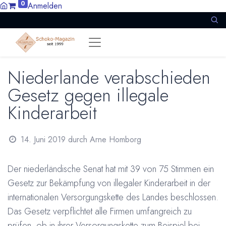
0
Anmelden
Niederlande verabschieden
Gesetz gegen illegale
Kinderarbeit
14. Juni 2019
durch
Arne Homborg
Der niederländische Senat hat mit 39 von 75 Stimmen ein
Gesetz zur Bekämpfung von illegaler Kinderarbeit in der
internationalen Versorgungskette des Landes beschlossen.
Das Gesetz verpflichtet alle Firmen umfangreich zu
prüfen, ob in ihrer Versorgungskette zum Beispiel bei