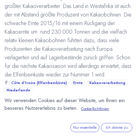
größter Kakaoverarbeiter. Das Land in Westafrika ist auch
der mit Abstand größte Produzent von Kakaobohnen. Die
schwache Ernte 2015/16 mit einem Rückgang der
Kakaoernte um rund 230.000 Tonnen und die vielfach
relativ kleinen Kakaobohnen führten dazu, dass viele
Produzenten die Kakaoverarbeitung nach Europa
verlagerten und auf Lagerbestände zurück griffen. Schon
für die nächste Kakaosaison wird allerdings erwartet, dass
die Elfenbeinküste wieder zur Nummer 1 wird.
#
Côte d'Ivoire (Elfenbeinküste)
Ernte
Kakaoverarbeitung
Niederlande
Arne Homborg
13. Oktober 2016
Wir verwenden Cookies auf dieser Website, um Ihnen ein
besseres Nutzererlebnis zu bieten.
Cookie-Richtlinien
DIESEN BEITRAG TEILEN
Nur essentielle
Ich stimme zu