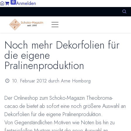
0
Anmelden
Noch mehr Dekorfolien für
die eigene
Pralinenproduktion
10. Februar 2012
durch
Arne Homborg
Der Onlineshop zum Schoko-Magazin Theobroma-
cacao.de bietet ab sofort eine noch größere Auswahl an
Dekorfolien für die eigene Pralinenproduktion.
Von Gegenständlichen Motiven wie Noten bis hin zu
fantasiefollen Mustern reicht die neue Auswahl an