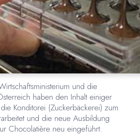
Wirtschaftsministerium und die
sterreich haben den Inhalt einiger
 die Konditorei (Zuckerbäckerei) zum
arbeitet und die neue Ausbildung
ur Chocolatière neu eingeführt.