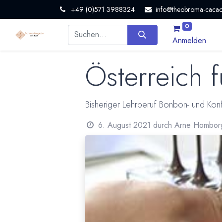
+49 (0)571 3988324
info@theobroma-cacao
0
Anmelden
Österreich f
Bisheriger Lehrberuf Bonbon- und Kon
6. August 2021
durch
Arne Hombor