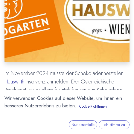
Im November 2024 musste der Schokoladenhersteller
Hauswirth
Insolvenz anmelden. Der Österreichische
Produzent ist vor allem für Hohlfiguren aus Schokolade
und eine Reihe von Süßwaren bekannt. Mit 120
Wir verwenden Cookies auf dieser Website, um Ihnen ein
besseres Nutzererlebnis zu bieten.
Mitarbeitern werden pro Jahr etwa 4.000 Tonnen
Cookie-Richtlinien
Süßwaren hergestellt.
Nur essentielle
Ich stimme zu
Bio-Snack Hersteller steigt bei Hauswirth ein