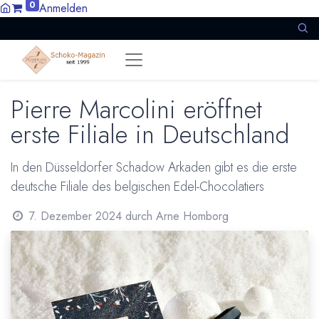
0
Anmelden
Pierre Marcolini eröffnet
erste Filiale in Deutschland
In den Düsseldorfer Schadow Arkaden gibt es die erste
deutsche Filiale des belgischen Edel-Chocolatiers
7. Dezember 2024
durch
Arne Homborg