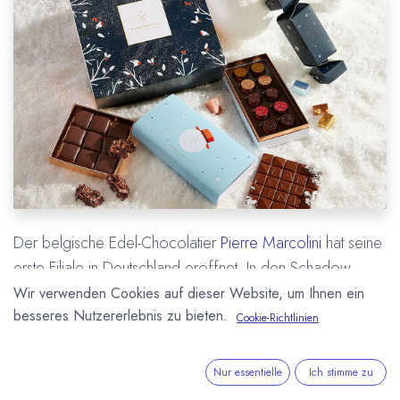
Der belgische Edel-Chocolatier
Pierre Marcolini
hat seine
erste Filiale in Deutschland eröffnet. In den Schadow
Arkaden in Düsseldorf erhalten Kunden ab sofort eine
Wir verwenden Cookies auf dieser Website, um Ihnen ein
besseres Nutzererlebnis zu bieten.
Auswahl des großen Pralinen- und
Cookie-Richtlinien
Schokoladensortimentes aus Belgien. Zur Eröffnung am
13. November war Pierre Marcolini selbst angereist und
Nur essentielle
Ich stimme zu
präsentierte Kostproben seiner Schokoladen. Der