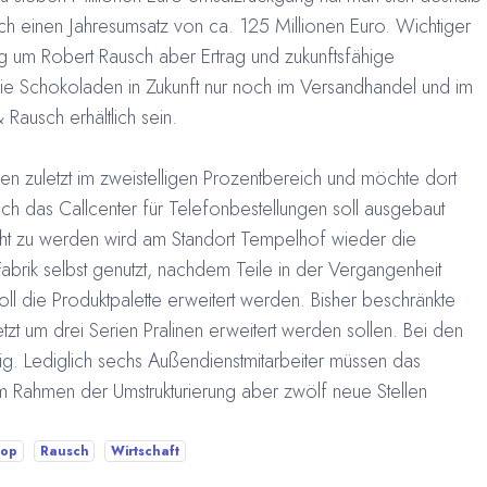
ausch einen Jahresumsatz von ca. 125 Millionen Euro. Wichtiger
ng um Robert Rausch aber Ertrag und zukunftsfähige
e Schokoladen in Zukunft nur noch im Versandhandel und im
Rausch erhältlich sein.
n zuletzt im zweistelligen Prozentbereich und möchte dort
uch das Callcenter für Telefonbestellungen soll ausgebaut
t zu werden wird am Standort Tempelhof wieder die
abrik selbst genutzt, nachdem Teile in der Vergangenheit
l die Produktpalette erweitert werden. Bisher beschränkte
zt um drei Serien Pralinen erweitert werden sollen. Bei den
ig. Lediglich sechs Außendienstmitarbeiter müssen das
m Rahmen der Umstrukturierung aber zwölf neue Stellen
hop
Rausch
Wirtschaft