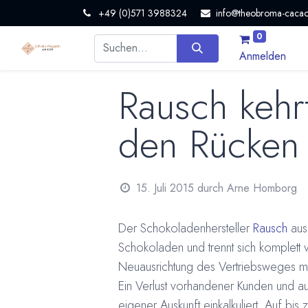
+49 (0)571 3988324
info@theobroma-cacao
0
Anmelden
Rausch kehr
den Rücken
15. Juli 2015
durch
Arne Homborg
Der Schokoladenhersteller
Rausch
aus 
Schokoladen und trennt sich komplett 
Neuausrichtung des Vertriebsweges m
Ein Verlust vorhandener Kunden und a
eigener Auskunft einkalkuliert. Auf bi