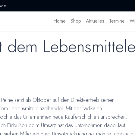
.de
Home
Shop
Aktuelles
Termine
Wi
t dem Lebensmittele
Peine setzt ab Oktober auf den Direktvertrieb seiner
vom Lebensmitteleinzelhandel. Mit der radikalen
öchte das Unternehmen neue Käuferschichten ansprechen.
uch Einbußen beim Umsatz hat das Unternehmen dabei laut
s zu sieben Millionen Euro Umsatzrückgang hat man sich deshalb