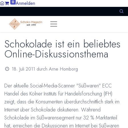
0
Anmelden
Schokolade ist ein beliebtes
Online-Diskussionsthema
18. Juli 2011
durch
Arne Homborg
Der aktuelle Social-Media-Scanner "Süßwaren" ECC
Handel des Kölner Instituts für Handelsforschung (IFH)
zeigt, dass die Konsumenten überdurchschnittlich stark im
Internet über Schokolade diskutieren. Während
Schokolade im Süßwarensegment nur 32 % Marktanteil
hat, erreichen die Diskussionen im Internet bei Süßwaren