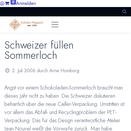
0
Anmelden
Schweizer füllen
Sommerloch
2. Juli 2006
durch
Arne Homborg
Angst vor einem Schokoladen-Sommerloch braucht man
dieses Jahr nicht zu haben. Die Schweizer diskutieren
beharrlich über die neue Cailler-Verpackung. Umstritten ist
vor allem das Abfall- und Recyclingproblem der PET-
Verpackung. Das für das Design verantwortliche Atelier
Jean Nouvel weißt die Vorwürfe zurück. Man habe