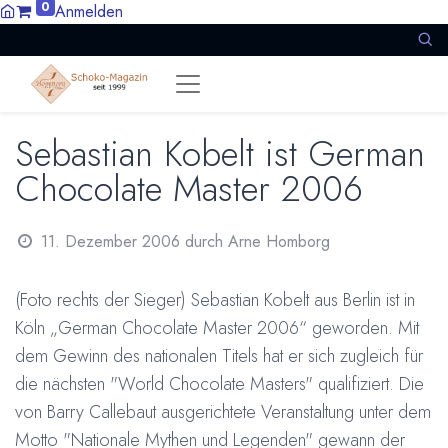
0
Anmelden
Sebastian Kobelt ist German
Chocolate Master 2006
11. Dezember 2006
durch
Arne Homborg
(Foto rechts der Sieger) Sebastian Kobelt aus Berlin ist in
Köln „German Chocolate Master 2006“ geworden. Mit
dem Gewinn des nationalen Titels hat er sich zugleich für
die nächsten "World Chocolate Masters" qualifiziert. Die
von Barry Callebaut ausgerichtete Veranstaltung unter dem
Motto "Nationale Mythen und Legenden" gewann der