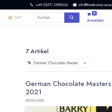
+49 (0)571 3988324
info@theobroma-cacao
0
Anmelden
7 Artikel
German Chocolate Master
×
German Chocolate Masters 
2021
09.06.2020