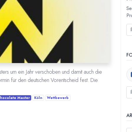
Se
Pr
F
ers um ein Jahr verschoben und damit auch die
 Termin für den deutschen Vorentscheid fest. Die
hocolate Master
Köln
Wettbewerb
A