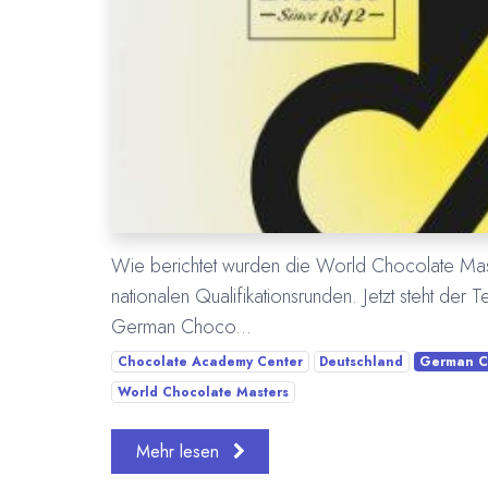
Wie berichtet wurden die World Chocolate Mast
nationalen Qualifikationsrunden. Jetzt steht der
German Choco...
Chocolate Academy Center
Deutschland
German C
World Chocolate Masters
Mehr lesen