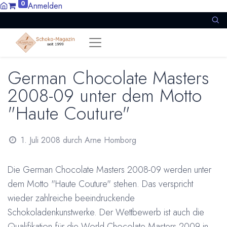
0
Anmelden
German Chocolate Masters
2008-09 unter dem Motto
"Haute Couture"
1. Juli 2008
durch
Arne Homborg
Die German Chocolate Masters 2008-09 werden unter
dem Motto "Haute Couture" stehen. Das verspricht
wieder zahlreiche beeindruckende
Schokoladenkunstwerke. Der Wettbewerb ist auch die
Qualifikation für die World Chocolate Masters 2009 in