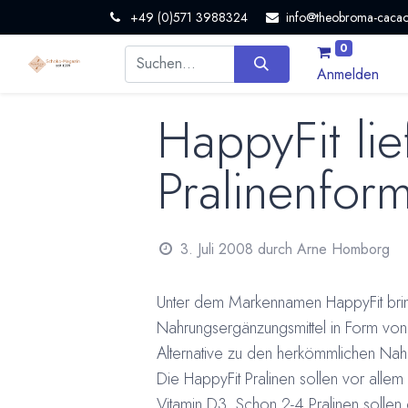
+49 (0)571 3988324
info@theobroma-cacao
0
Anmelden
HappyFit li
Pralinenfor
3. Juli 2008
durch
Arne Homborg
Unter dem Markennamen HappyFit brin
Nahrungsergänzungsmittel in Form von P
Alternative zu den herkömmlichen Nahr
Die HappyFit Pralinen sollen vor all
Vitamin D3. Schon 2-4 Pralinen soll