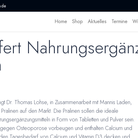
.de
Home
Shop
Aktuelles
Termine
Wi
efert Nahrungsergän
m
gt Dr. Thomas Lohse, in Zusammenarbeit mit Mannis Laden,
ralinen auf den Markt. Die Pralinen sollen die ideale
ungsergänzungsmitteln in Form von Tabletten und Pulver sein.
em gegen Osteoporose vorbeugen und enthalten Calcium und
en den Tagesbedarf von Calcium und Vitamin D3 decken und