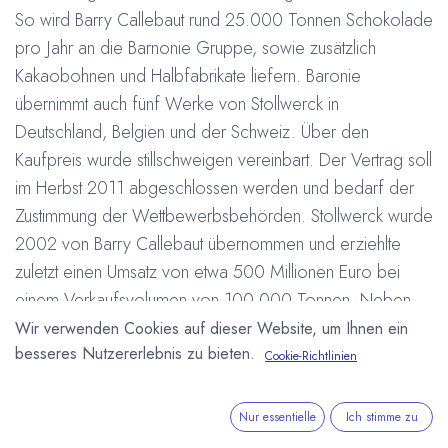
So wird Barry Callebaut rund 25.000 Tonnen Schokolade
pro Jahr an die Barnonie Gruppe, sowie zusätzlich
Kakaobohnen und Halbfabrikate liefern. Baronie
übernimmt auch fünf Werke von Stollwerck in
Deutschland, Belgien und der Schweiz. Über den
Kaufpreis wurde stillschweigen vereinbart. Der Vertrag soll
im Herbst 2011 abgeschlossen werden und bedarf der
Zustimmung der Wettbewerbsbehörden. Stollwerck wurde
2002 von Barry Callebaut übernommen und erziehlte
zuletzt einen Umsatz von etwa 500 Millionen Euro bei
einem Verkaufsvolumen von 100.000 Tonnen. Neben
der Marke Stollwerck und verschiedenen Handelsmarken
Wir verwenden Cookies auf dieser Website, um Ihnen ein
besseres Nutzererlebnis zu bieten.
gehören die Traditionsmarken
Sarotti, Alprose,
Alpia und
Cookie-Richtlinien
Jacques zum Unternehmen. Insgesamt beschäftigt
Stollwerck rund 1.700 Mitarbeiter.
Nur essentielle
Ich stimme zu
#
Baronie
Barry Callebaut
Belgien
Deutschland