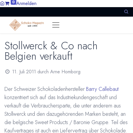
0
Anmelden
Stollwerck & Co nach
Belgien verkauft
11. Juli 2011
durch
Arne Homborg
Der Schweizer Schokoladenhersteller
Barry Callebaut
konzentriert sich auf das Industriekundengeschäft und
verkauft die Verbrauchersparte, die unter anderem aus
Stollwerck und den dazugehörenden Marken besteht, an
die belgische Sweet Products / Baronie Gruppe. Teil des
Kaufvertrages ist auch ein Liefervertrag über Schokolade.