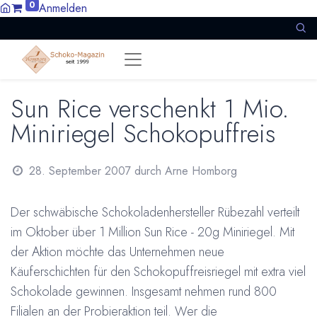
0
Anmelden
Sun Rice verschenkt 1 Mio.
Miniriegel Schokopuffreis
28. September 2007
durch
Arne Homborg
Der schwäbische Schokoladenhersteller Rübezahl verteilt
im Oktober über 1 Million Sun Rice - 20g Miniriegel. Mit
der Aktion möchte das Unternehmen neue
Käuferschichten für den Schokopuffreisriegel mit extra viel
Schokolade gewinnen. Insgesamt nehmen rund 800
Filialen an der Probieraktion teil. Wer die