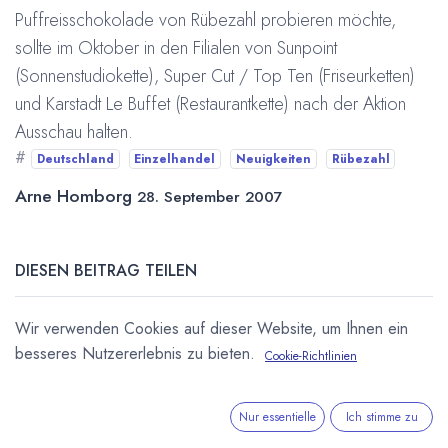
Puffreisschokolade von Rübezahl probieren möchte,
sollte im Oktober in den Filialen von Sunpoint
(Sonnenstudiokette), Super Cut / Top Ten (Friseurketten)
und Karstadt Le Buffet (Restaurantkette) nach der Aktion
Ausschau halten.
#
Deutschland
Einzelhandel
Neuigkeiten
Rübezahl
Arne Homborg
28. September 2007
DIESEN BEITRAG TEILEN
Wir verwenden Cookies auf dieser Website, um Ihnen ein
besseres Nutzererlebnis zu bieten.
Cookie-Richtlinien
Nur essentielle
Ich stimme zu
STICHWÖRTER