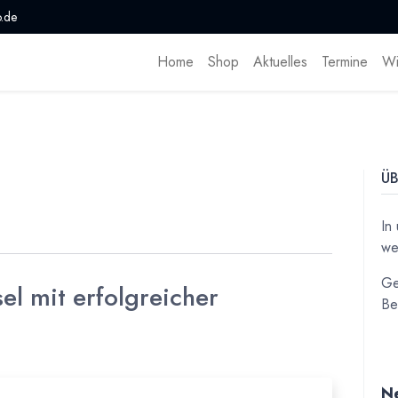
.de
Home
Shop
Aktuelles
Termine
Wi
ÜB
In
we
Ge
l mit erfolgreicher
Be
Ne