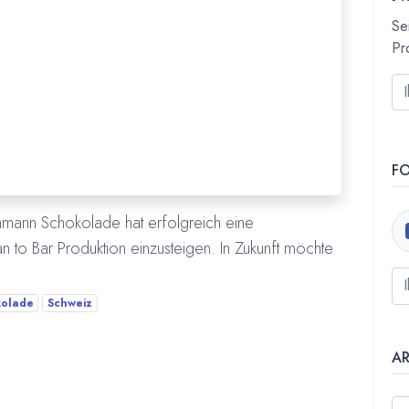
Se
Pr
F
hmann Schokolade hat erfolgreich eine
 to Bar Produktion einzusteigen. In Zukunft möchte
olade
Schweiz
A