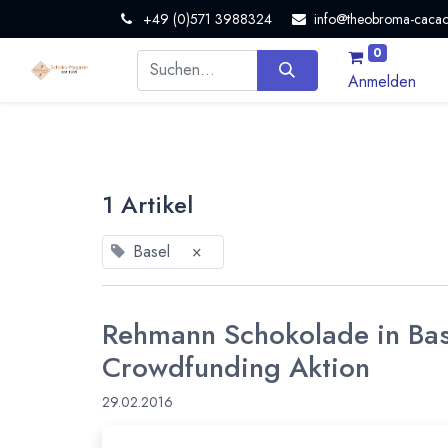
+49 (0)571 3988324
info@theobroma-cacao
0
Anmelden
1 Artikel
Basel
×
Rehmann Schokolade in Base
Crowdfunding Aktion
29.02.2016