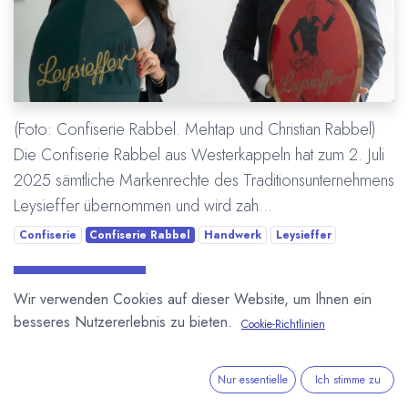
(Foto: Confiserie Rabbel. Mehtap und Christian Rabbel)
Die Confiserie Rabbel aus Westerkappeln hat zum 2. Juli
2025 sämtliche Markenrechte des Traditionsunternehmens
Leysieffer übernommen und wird zah...
Confiserie
Confiserie Rabbel
Handwerk
Leysieffer
Mehr lesen
Wir verwenden Cookies auf dieser Website, um Ihnen ein
besseres Nutzererlebnis zu bieten.
Cookie-Richtlinien
ÜBER UNS
Nur essentielle
Ich stimme zu
In unserem Blog berichten wir über die große weite Welt von
Kakao und Schokolade.