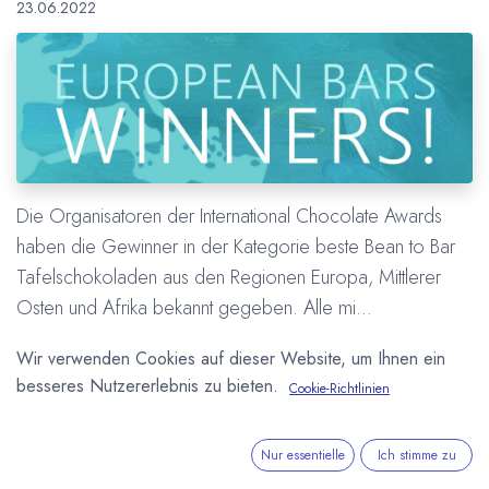
23.06.2022
Die Organisatoren der International Chocolate Awards
haben die Gewinner in der Kategorie beste Bean to Bar
Tafelschokoladen aus den Regionen Europa, Mittlerer
Osten und Afrika bekannt gegeben. Alle mi...
Auszeichnung
Confiserie Coppeneur
Dos Estaciones
Duffy's
Wir verwenden Cookies auf dieser Website, um Ihnen ein
Friis-Holm Chocolade
International Chocolate Awards
besseres Nutzererlebnis zu bieten.
Cookie-Richtlinien
Pott au Chocolat
Schell Schokoladenmanufaktur
Wettbewerb
Nur essentielle
Ich stimme zu