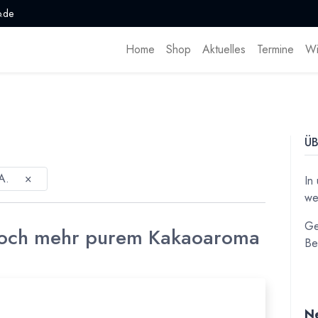
.de
Home
Shop
Aktuelles
Termine
Wi
ÜB
A.
×
In
we
Ge
 noch mehr purem Kakaoaroma
Be
Ne