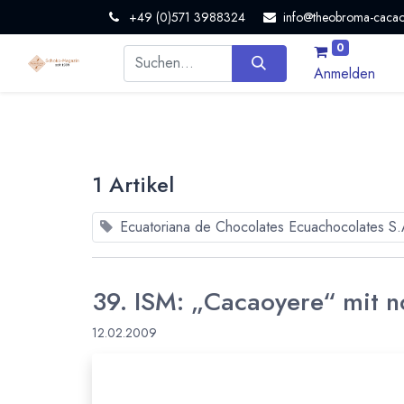
+49 (0)571 3988324
info@theobroma-cacao
0
Anmelden
1 Artikel
Ecuatoriana de Chocolates Ecuachocolates S.
39. ISM: „Cacaoyere“ mit
12.02.2009