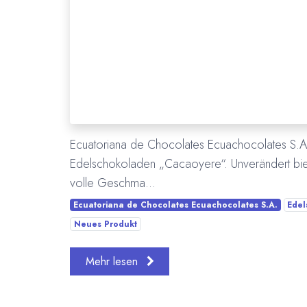
Ecuatoriana de Chocolates Ecuachocolates S.A. 
Edelschokoladen „Cacaoyere“. Unverändert biet
volle Geschma...
Ecuatoriana de Chocolates Ecuachocolates S.A.
Edel
Neues Produkt
Mehr lesen