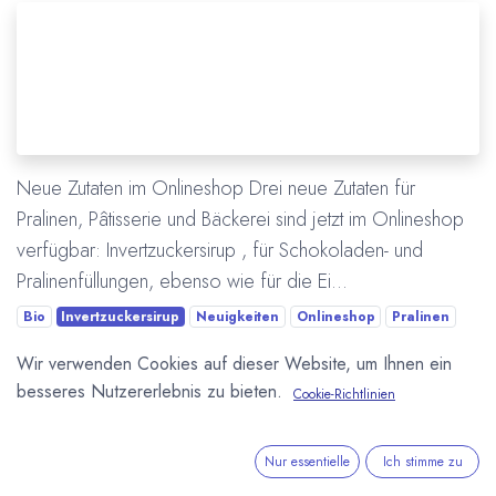
Neue Zutaten im Onlineshop Drei neue Zutaten für
Pralinen, Pâtisserie und Bäckerei sind jetzt im Onlineshop
verfügbar: Invertzuckersirup , für Schokoladen- und
Pralinenfüllungen, ebenso wie für die Ei...
Bio
Invertzuckersirup
Neuigkeiten
Onlineshop
Pralinen
Pralinémasse
Röstzwiebeln
Schokolade
Valrhona
Wir verwenden Cookies auf dieser Website, um Ihnen ein
Zutaten
besseres Nutzererlebnis zu bieten.
Cookie-Richtlinien
Mehr lesen
Nur essentielle
Ich stimme zu