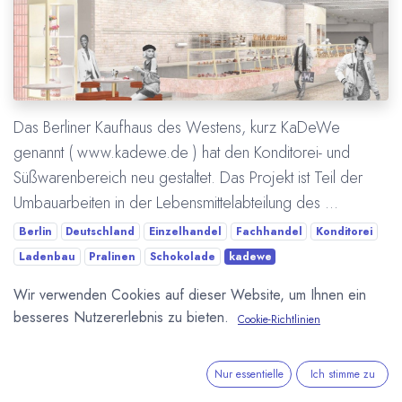
Das Berliner Kaufhaus des Westens, kurz KaDeWe
genannt ( www.kadewe.de ) hat den Konditorei- und
Süßwarenbereich neu gestaltet. Das Projekt ist Teil der
Umbauarbeiten in der Lebensmittelabteilung des ...
Berlin
Deutschland
Einzelhandel
Fachhandel
Konditorei
Ladenbau
Pralinen
Schokolade
kadewe
Wir verwenden Cookies auf dieser Website, um Ihnen ein
Mehr lesen
besseres Nutzererlebnis zu bieten.
Cookie-Richtlinien
ÜBER UNS
Nur essentielle
Ich stimme zu