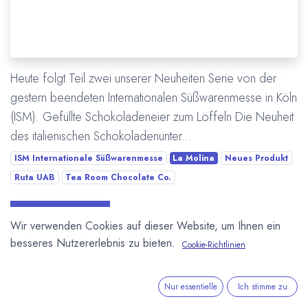
Heute folgt Teil zwei unserer Neuheiten Serie von der
gestern beendeten Internationalen Süßwarenmesse in Köln
(ISM). Gefüllte Schokoladeneier zum Löffeln Die Neuheit
des italienischen Schokoladenunter...
ISM Internationale Süßwarenmesse
La Molina
Neues Produkt
Ruta UAB
Tea Room Chocolate Co.
Mehr lesen
Wir verwenden Cookies auf dieser Website, um Ihnen ein
besseres Nutzererlebnis zu bieten.
Cookie-Richtlinien
ÜBER UNS
Nur essentielle
Ich stimme zu
In unserem Blog berichten wir über die große weite Welt von
Kakao und Schokolade.