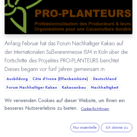
Anfang Februar hat das Forum Nachhaltiger Kakao auf
der Internationalen Süßwarenmesse ISM in Köln über die
Fortschritte des Projektes PRO-PLANTEURS berichtet.
Dieses begann vor fünf Jahren gemeinsam m...
Ausbildung
Côte d'Ivoire (Elfenbeinküste)
Deutschland
Forum Nachhaltiger Kakao
Kakaoanbau
Nachhaltigkeit
Pro Planteurs
Wir verwenden Cookies auf dieser Website, um Ihnen ein
besseres Nutzererlebnis zu bieten.
Cookie-Richtlinien
Mehr lesen
Nur essentielle
Ich stimme zu
ÜBER UNS