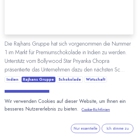
Die Rajhans Gruppe hat sich vorgenommen die Nummer
1 im Markt für Premiumschokolade in Indien zu werden.
Unterstütz vom Bollywood Star Priyanka Chopra
präsentierte das Unternehmen dazu den nächsten Sc...
Indien
Rajhans Gruppe
Schokolade
Wirtschaft
Mehr lesen
Wir verwenden Cookies auf dieser Website, um Ihnen ein
besseres Nutzererlebnis zu bieten.
Cookie-Richtlinien
ÜBER UNS
Nur essentielle
Ich stimme zu
In unserem Blog berichten wir über die große weite Welt von
Kakao und Schokolade.