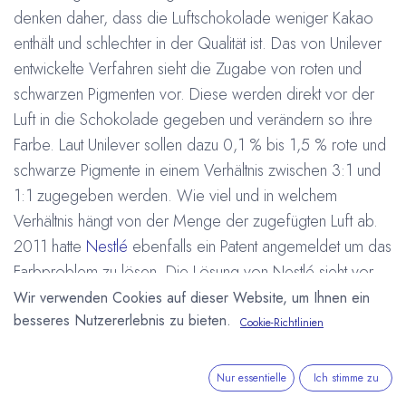
denken daher, dass die Luftschokolade weniger Kakao
enthält und schlechter in der Qualität ist. Das von Unilever
entwickelte Verfahren sieht die Zugabe von roten und
schwarzen Pigmenten vor. Diese werden direkt vor der
Luft in die Schokolade gegeben und verändern so ihre
Farbe. Laut Unilever sollen dazu 0,1 % bis 1,5 % rote und
schwarze Pigmente in einem Verhältnis zwischen 3:1 und
1:1 zugegeben werden. Wie viel und in welchem
Verhältnis hängt von der Menge der zugefügten Luft ab.
2011 hatte
Nestlé
ebenfalls ein Patent angemeldet um das
Farbproblem zu lösen. Die Lösung von Nestlé sieht vor
die Luftschokolade mit einem dünnen Film normaler
Wir verwenden Cookies auf dieser Website, um Ihnen ein
besseres Nutzererlebnis zu bieten.
Schokolade zu überziehen. Unilver gehört zu den ganz
Cookie-Richtlinien
großen Lebensmittelherstellern der Welt, setzt
Schokolade aber vor allem als Überzug für Eisprodukte
Nur essentielle
Ich stimme zu
ein. Erst vor kurzem hat das Unternehmen in