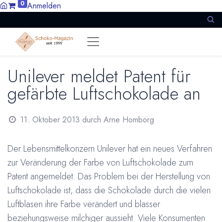
0
Anmelden
Unilever meldet Patent für
gefärbte Luftschokolade an
11. Oktober 2013
durch
Arne Homborg
Der Lebensmittelkonzern Unilever hat ein neues Verfahren
zur Veränderung der Farbe von Luftschokolade zum
Patent angemeldet. Das Problem bei der Herstellung von
Luftschokolade ist, dass die Schokolade durch die vielen
Luftblasen ihre Farbe verändert und blasser
beziehungsweise milchiger aussieht. Viele Konsumenten